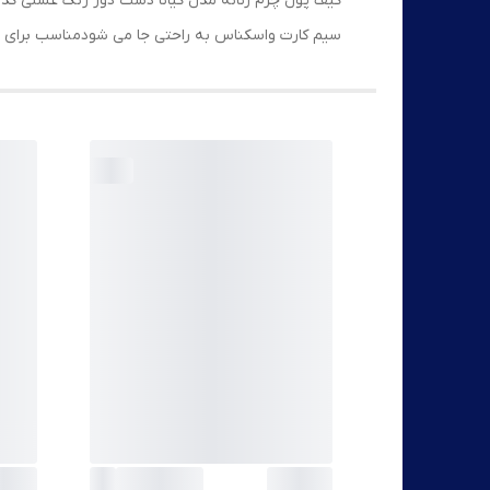
کیف پول چرم زنانه مدل کیانا دست دوز رنگ عسلی کد 079 بسیار زیبا وجادار به صورتی که همه وسایل شما مانندسیم هندزفری::کارت بانکی:موبایل 
سیم کارت واسکناس به راحتی جا می شودمناسب برای خ