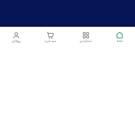
خانه
دسته‌بندی
سبد خرید
پروفایل
دسترسی سریع
تماس با ما
شکایات
درباره ما
قوانین و مقررات
سیاست حریم خصوصی
شماره تماس
09128958992