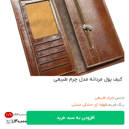
کیف پول مردانه مدل چرم طبیعی
جنس
:
چرم طبیعی
رنگ فریم
:
قهوه ای مشکی عسلی
۱٬۴۴۰٬۰۰۰
20
%
افزودن به سبد خرید
1,140,000