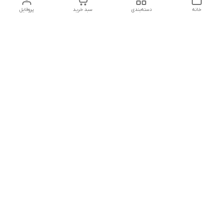
خانه
دسته‌بندی
سبد خرید
پروفایل
دسترسی سریع
تماس با ما
شکایات
درباره ما
قوانین و مقررات
سیاست حریم خصوصی
شماره تماس
09128958992