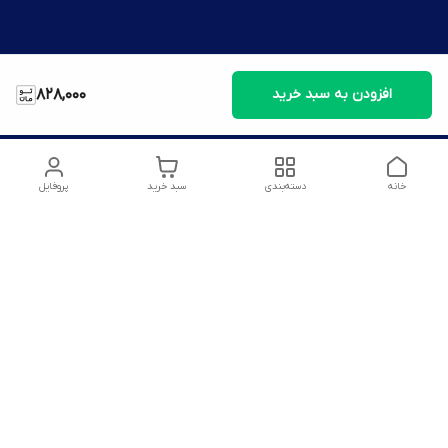
افزودن به سبد خرید
828,000
خانه
دسته‌بندی
سبد خرید
پروفایل
دسترسی سریع
تماس با ما
شکایات
درباره ما
قوانین و مقررات
سیاست حریم خصوصی