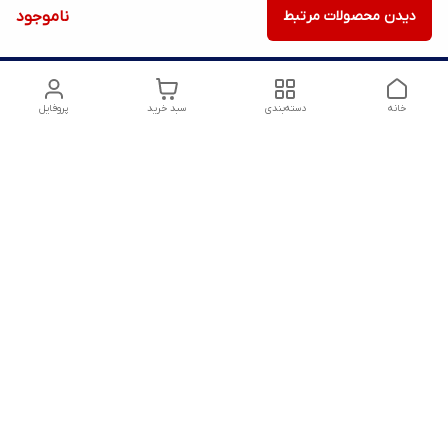
دیدن محصولات مرتبط
ناموجود
خانه
دسته‌بندی
سبد خرید
پروفایل
دسترسی سریع
تماس با ما
شکایات
درباره ما
قوانین و مقررات
سیاست حریم خصوصی
شماره تماس
09128958992